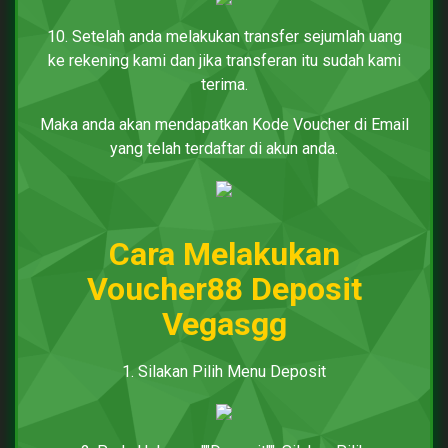
10. Setelah anda melakukan transfer sejumlah uang
ke rekening kami dan jika transferan itu sudah kami
terima.
Maka anda akan mendapatkan Kode Voucher di Email
yang telah terdaftar di akun anda.
Cara Melakukan
Voucher88 Deposit
Vegasgg
1. Silakan Pilih Menu Deposit