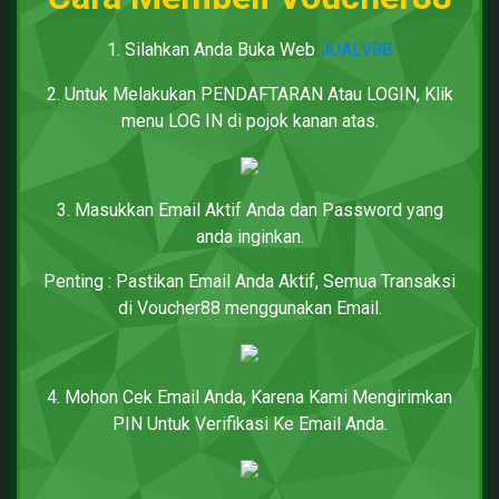
1. Silahkan Anda Buka Web
JUALV88
2. Untuk Melakukan PENDAFTARAN Atau LOGIN, Klik
menu LOG IN di pojok kanan atas.
3. Masukkan Email Aktif Anda dan Password yang
anda inginkan.
Penting : Pastikan Email Anda Aktif, Semua Transaksi
di Voucher88 menggunakan Email.
4. Mohon Cek Email Anda, Karena Kami Mengirimkan
PIN Untuk Verifikasi Ke Email Anda.