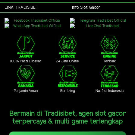
LINK TRADISIBET
Info Slot Gacor
100% Pasti Dibayar
24 Jam Online
Terbaik
Terjamin Aman
Gambling
No. 1 di Indonesia
Bermain di Tradisibet, agen slot gacor
terpercaya & multi game terlengkap