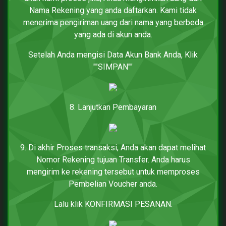
Nama Rekening yang anda daftarkan. Kami tidak
menerima pengiriman uang dari nama yang berbeda
yang ada di akun anda.
Setelah Anda mengisi Data Akun Bank Anda, Klik
""SIMPAN""
8. Lanjutkan Pembayaran
9. Di akhir Proses transaksi, Anda akan dapat melihat
Nomor Rekening tujuan Transfer. Anda harus
mengirim ke rekening tersebut untuk memproses
Pembelian Voucher anda.
Lalu klik KONFIRMASI PESANAN.